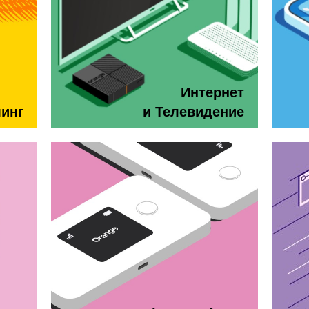
Интернет
минг
и Телевидение