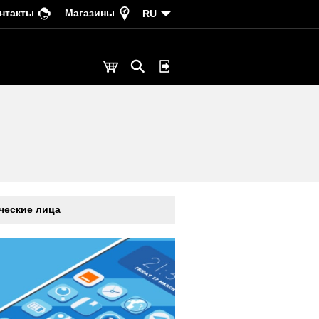
нтакты
Магазины
RU
еские лица