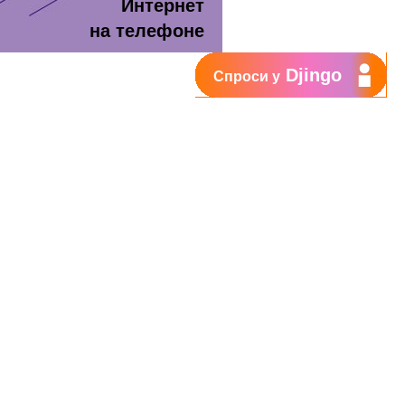
Интернет
на телефоне
Djingo
Спроси у
т