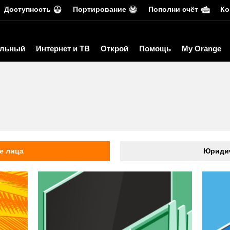
Доступность
Портирование
Пополни счёт
Ко
льный
Интернет и ТВ
Открой
Помощь
My Orange
ь
е лица
Юридич