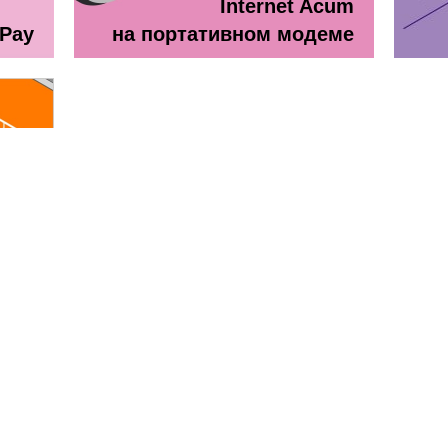
Internet Acum
ePay
на портативном модеме
line
ă + TV Interactiv / Прайс лист
Прайс лист Orange Абонемен