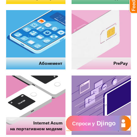
Абонемент
PrePay
Djingo
Internet Acum
Интернет
Спроси у
на портативном модеме
на телефоне