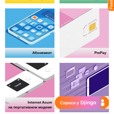
Абонемент
PrePay
Djingo
Internet Acum
Интернет
Спроси у
на портативном модеме
на телефоне