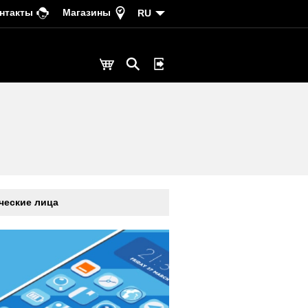
нтакты
Магазины
RU
еские лица