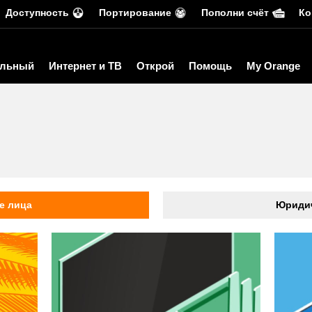
Доступность
Портирование
Пополни счёт
Ко
льный
Интернет и ТВ
Открой
Помощь
My Orange
ь
е лица
Юридич