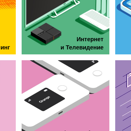
Интернет
минг
и Телевидение