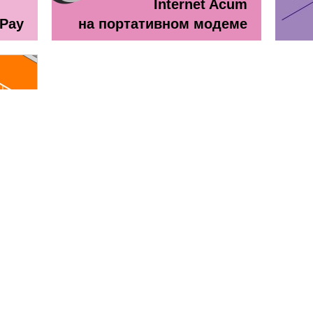
Internet Acum
ePay
на портативном модеме
line
ă + TV Interactiv / Прайс лист
Прайс лист Orange Абонемен