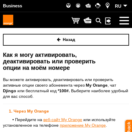
Business
RU
Назад
Как я могу активировать,
деактивировать или проверить
опции на моём номере
Вы можете активировать, деактивировать или проверить
активные опции своего абонемента через
My Orange
, чат
Djingo
или бесплатный код
*100#.
Выберите наиболее удобный
для вас способ.
1.
Через My Orange
• Перейдите на
веб-сайт My Orange
или используйте
установленное на телефоне
приложение My Orange
.