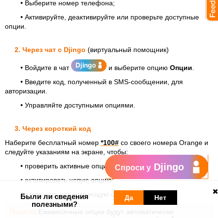
• Выберите номер телефона;
• Активируйте, деактивируйте или проверьте доступные
опции.
2.
Через чат с Djingo
(виртуальный помощник)
• Войдите в чат
и выберите опцию
Опции
.
• Введите код, полученный в SMS-сообщении, для
авторизации.
• Управляйте доступными опциями.
3.
Через короткий код
Наберите бесплатный номер
*100#
со своего номера Orange и
следуйте указаниям на экране, чтобы:
Djingo
• проверить активные опции;
Спроси у
• активировать новую опцию;
• отключить существующую опцию.
Были ли сведения
Да
Нет
полезными?
Пометка
:Ежемесячные опции будут автоматически