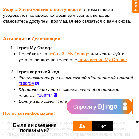
Услуга Уведомление о доступности
автоматически
уведомляет человека, который вам звонил, когда вы
становитесь доступны, приглашая его связаться с вами снова.
Активация
и
Деактивация
Через My Orange
Перейдите на
веб-сайт My Orange
или используйте
установленное на телефоне
приложение My Orange
.
Через короткий код
Физические лица с ежемесячной абонентской платой
:
*100*5#
Юридические лица с ежемесячной абонентской
платой:
*100*4#
Если у вас номер PrePay
:
*777*5#
Djingo
Спроси у
Полезная информация:
Вы получаете подробную информацию о времени, дате и
Были ли сведения
Да
Нет
количестве пропущенных звонков за последние
12 часов.
полезными?
Уведомление о доступности
отправляется только если вы