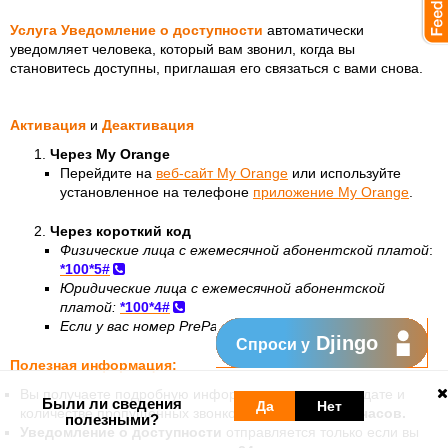
Услуга Уведомление о доступности
автоматически
уведомляет человека, который вам звонил, когда вы
становитесь доступны, приглашая его связаться с вами снова.
Активация
и
Деактивация
Через My Orange
Перейдите на
веб-сайт My Orange
или используйте
установленное на телефоне
приложение My Orange
.
Через короткий код
Физические лица с ежемесячной абонентской платой
:
*100*5#
Юридические лица с ежемесячной абонентской
платой:
*100*4#
Если у вас номер PrePay
:
*777*5#
Djingo
Спроси у
Полезная информация:
Вы получаете подробную информацию о времени, дате и
Были ли сведения
Да
Нет
количестве пропущенных звонков за последние
12 часов.
полезными?
Уведомление о доступности
отправляется только если вы