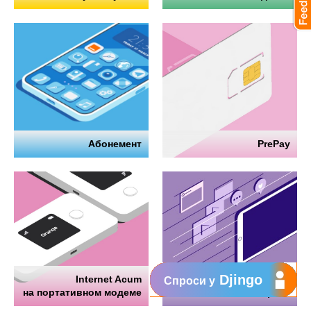
Абонемент
PrePay
Djingo
Internet Acum
Интернет
Спроси у
на портативном модеме
на телефоне