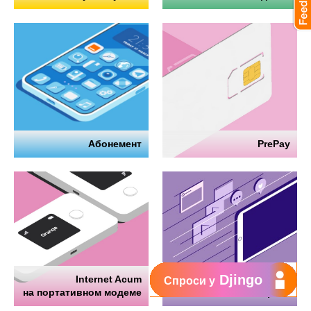
Абонемент
PrePay
Djingo
Internet Acum
Интернет
Спроси у
на портативном модеме
на телефоне