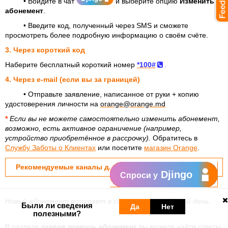
•
Войдите в чат
и выберите опцию
Изменить
абонемент
.
•
Введите код, полученный через SMS и сможете
просмотреть более подробную информацию о своём счёте.
3. Через короткий код
Наберите бесплатный короткий номер
*100#
.
4. Через e-mail (если вы за границей)
•
Отправьте заявление
, написанное от руки
+ копию
удостоверения личности на
orange@orange.md
*
Если вы не можете самостоятельно изменить абонемент,
возможно, есть активное ограничение (например,
устройство приобретённое в рассрочку).
Обратитесь в
Службу Заботы о Клиентах
или посетите
магазин Orange
.
Рекомендуемые каналы для юридических лиц
Djingo
Спроси у
Новый абонемент вступает в силу в ваш расчётный день.
Были ли сведения
Да
Нет
полезными?
В разделе
orange
помощь
абонемент
вы можете найти ответы