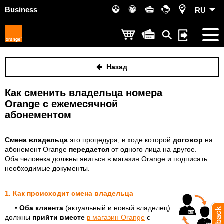
Business
RU
Назад
Как сменить владельца номера
Orange с ежемесячной
абонементом
Смена владельца
это процедура, в ходе которой
договор
на
абонемент Orange
передается
от одного лица на другое.
Оба человека должны явиться в магазин Orange и подписать
необходимые документы.
1. Как происходит смена владельца
•
Оба клиента
(
актуальный
и новый владелец)
должны
прийти вместе
в магазин Orange
с