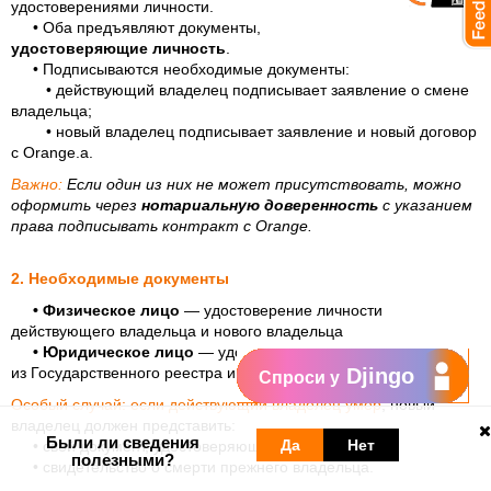
удостоверениями личности.
• Оба предъявляют документы,
удостоверяющие личность
.
• Подписываются необходимые документы:
• действующий владелец подписывает заявление о смене
владельца;
• новый владелец подписывает заявление и новый договор
с Orange.а.
Важно:
Если один из них не может присутствовать, можно
оформить через
нотариальную доверенность
с указанием
права подписывать контракт с Orange.
2. Необходимые документы
• Физическое лицо
— удостоверение личности
действующего владельца и нового владельца
• Юридическое лицо
— удостоверения личности, выписка
из Государственного реестра и печать (если она используется)
Djingo
Спроси у
Особый случай:
если действующий владелец умер
, новый
владелец должен представить:
Были ли сведения
Да
Нет
• свой документ, удостоверяющий личность;
полезными?
• свидетельство о смерти прежнего владельца.