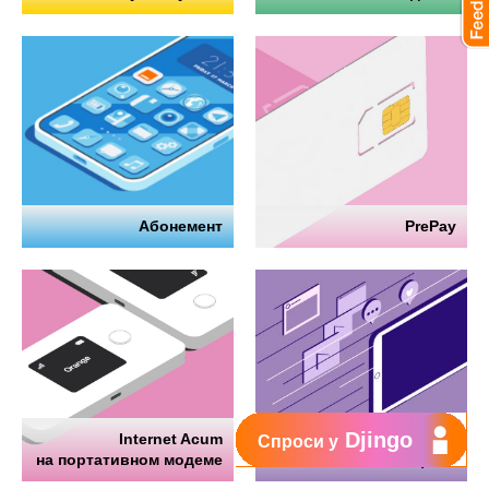
Абонемент
PrePay
Djingo
Internet Acum
Интернет
Спроси у
на портативном модеме
на телефоне