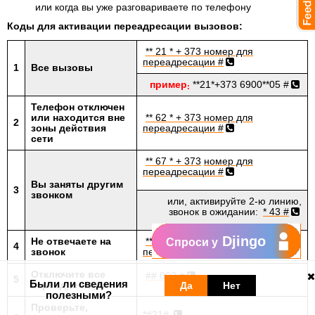
или когда вы уже разговариваете по телефону
Коды для активации переадресации вызовов:
** 21 * + 373
номер для
переадресации #
1
Все вызовы
пример
**21*+373 6900**05 #
:
Телефон отключен
или находится вне
** 62 * + 373
номер для
2
зоны действия
переадресации #
сети
** 67 * + 373
номер для
переадресации #
Вы заняты другим
3
звонком
или, активируйте 2-ю линию,
звонок в ожидании:
* 43 #
Djingo
Не отвечаете на
** 61 * + 373
номер для
Спроси у
4
звонок
переадресации #
Отключите все
## 002 #
5
Были ли сведения
переадресации
Да
Нет
полезными?
Проверьте,
*#21#