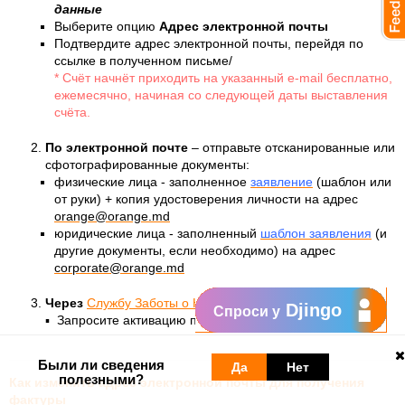
данные
Выберите опцию
Адрес электронной почты
Подтвердите адрес электронной почты, перейдя по
ссылке в полученном письме/
* Счёт начнёт приходить на указанный e-mail бесплатно,
ежемесячно, начиная со следующей даты выставления
счёта.
По электронной почте
– отправьте отсканированные или
сфотографированные документы:
физические лица - заполненное
заявление
(шаблон или
от руки) + копия удостоверения личности на адрес
orange@orange.md
юридические лица - заполненный
шаблон заявления
(и
другие документы, если необходимо) на адрес
corporate@orange.md
Через
Службу Заботы о Клиентах
.
Djingo
Спроси у
▪
Запросите активацию по телефону или в магазине.
Были ли сведения
Да
Нет
полезными?
Как изменить адрес электронной почты для получения
фактуры