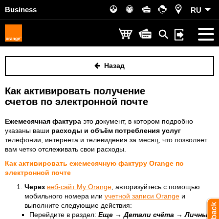
Business
RU
Назад
Как активировать получение
счетов по электронной почте
Ежемесячная фактура
это документ, в котором подробно
указаны ваши
расходы и объём потребления услуг
телефонии, интернета и телевидения за месяц, что позволяет
вам четко отслеживать свои расходы.
Как активировать ежемесячную фактуру Orange по
электронной почте
Через
веб-сайт My Orange
, авторизуйтесь с помощью
мобильного номера или
учетной записи Orange
и
выполните следующие действия:
Перейдите в раздел:
Еще
→
Детали счёта
→
Личные