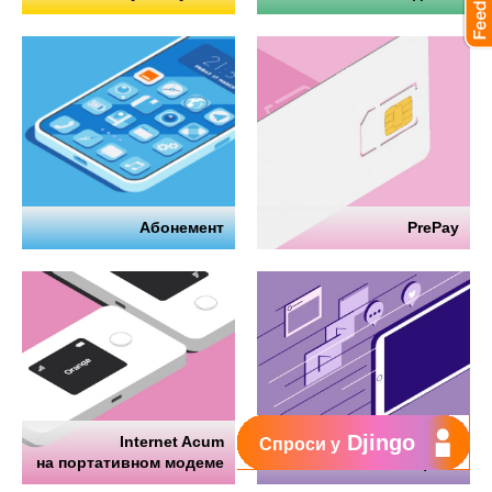
Абонемент
PrePay
Djingo
Internet Acum
Интернет
Спроси у
на портативном модеме
на телефоне