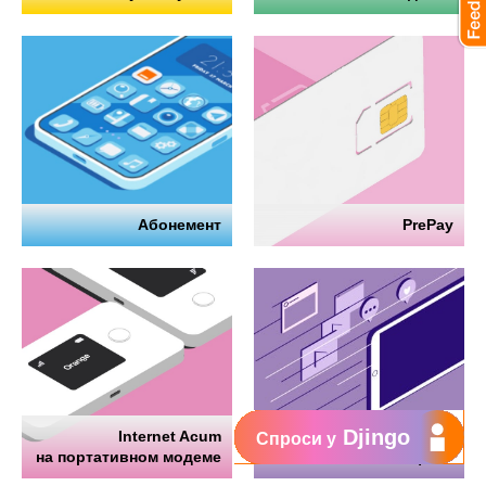
Абонемент
PrePay
Djingo
Internet Acum
Интернет
Спроси у
на портативном модеме
на телефоне