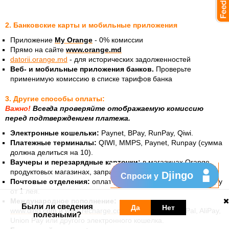
2. Банковские карты и мобильные приложения
Приложение
My Orange
- 0% комиссии
Прямо на сайте
www.orange.md
datorii.orange.md
- для исторических задолженностей
Веб- и мобильные приложения банков.
Проверьте
применимую комиссию в списке тарифов банка
3. Другие способы оплаты:
Важно!
Всегда проверяйте отображаемую комиссию
перед подтверждением платежа.
Электронные кошельки:
Paynet, BPay, RunPay, Qiwi.
Платежные терминалы:
QIWI, MMPS, Paynet, Runpay (сумма
должна делиться на 10).
Ваучеры и перезарядные карточки:
в магазинах Orange,
продуктовых магазинах, заправках или в газетных киосках.
Djingo
Спроси у
Почтовые отделения:
оплата счетов или пополнение PrePay
от 1 лея.
Международное пополнение:
Были ли сведения
Да
Нет
www.ding.com
и
www.recharge.com
или со счета PayPal, AliPay,
полезными?
Union Pay или другого электронного кошелка.