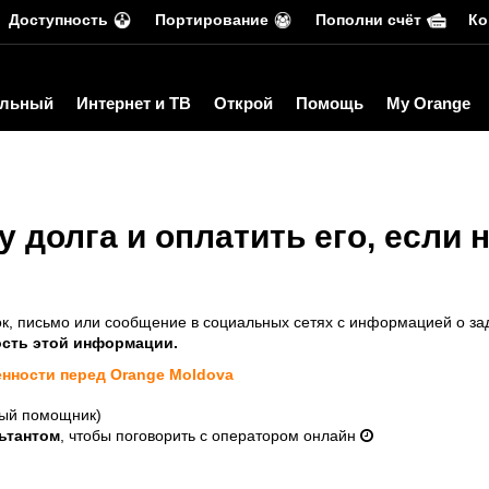
Доступность
Портирование
Пополни счёт
Ко
льный
Интернет и ТВ
Открой
Помощь
My Orange
у долга и оплатить его, если
к, письмо или сообщение в социальных сетях с информацией о за
сть этой информации.
енности перед Orange Moldova
ый помощник)
ьтантом
, чтобы поговорить с оператором онлайн