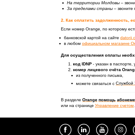
На территории Молдовы –
звони
За пределами страны
– звоните
2. Как оплатить задолженность, е
Если номер Orange, по которому есть
банковской картой на сайте
datorii
в любом
официальном магазине O
Для осуществления оплаты необх
код IDNP
- указан в паспорте
номер лицевого счёта Orang
из полученного письма,
можете связаться с
Службой 
В разделе
Orange
помощь
абонеме
или на странице
Управление счетом
.