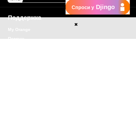
Djingo
Спроси у
Поддержка
My Orange
Помощь
New
Orange Chat
Orange Service
Образцы заявлений
Как подать жалобу
Защититесь от
мошенничества
Заявить о нарушении