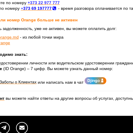
те по номеру
+373 22 977 777
 по номеру
+
373 69 197777
- время разговора оплачивается по т
сли номер Orange больше не активен
 задолженность, уже не активен, вы можете оплатить долг:
.orange.md
- из любой точки мира
range
одимо знать:
, удостоверении личности или водительском удостоверении гражда
e
(ID Orange) – 7 цифр. Вы можете узнать данный номер:
Заботы о Клиентах
или написать нам в чат
нт
вы можете найти ответы на другие вопросы об услугах, доступ