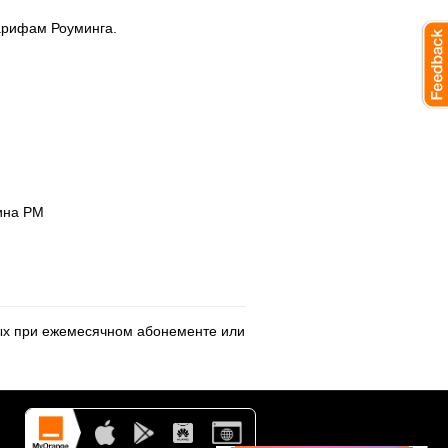
арифам Роуминга.
нина РМ
ных при ежемесячном абонементе или