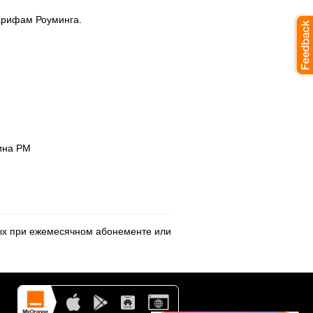
арифам Роуминга.
нина РМ
ных при ежемесячном абонементе или