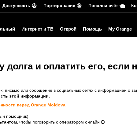
Доступность
Портирование
Пополни счёт
Ко
льный
Интернет и ТВ
Открой
Помощь
My Orange
у долга и оплатить его, если
к, письмо или сообщение в социальных сетях с информацией о за
сть этой информации.
енности перед Orange Moldova
ый помощник)
ьтантом
, чтобы поговорить с оператором онлайн