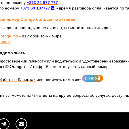
те по номеру
+373 22 977 777
 по номеру
+
373 69 197777
- время разговора оплачивается по т
сли номер Orange больше не активен
 задолженность, уже не активен, вы можете оплатить долг:
.orange.md
- из любой точки мира
range
одимо знать:
, удостоверении личности или водительском удостоверении гражда
e
(ID Orange) – 7 цифр. Вы можете узнать данный номер:
Заботы о Клиентах
или написать нам в чат
нт
вы можете найти ответы на другие вопросы об услугах, доступ