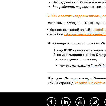
На территории Молдовы –
звони
За пределами страны
– звоните
2. Как оплатить задолженность, е
Если номер Orange, по которому есть
банковской картой на сайте
datorii
в любом
официальном магазине O
Для осуществления оплаты необх
код IDNP
- указан в паспорте
номер лицевого счёта Orang
из полученного письма,
можете связаться с
Службой 
В разделе
Orange
помощь
абонеме
или на странице
Управление счетом
.