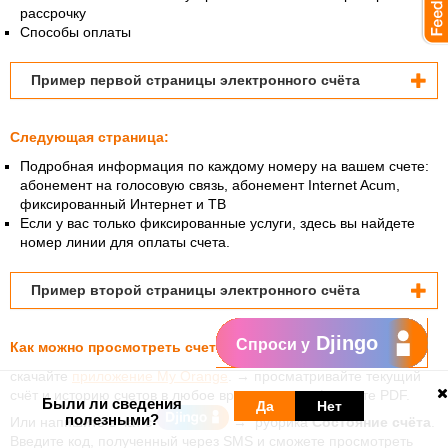
рассрочку
Способы оплаты
Пример первой страницы электронного счёта
Следующая страница:
Подробная информация по каждому номеру на вашем счете:
абонемент на голосовую связь, абонемент Internet Acum,
фиксированный Интернет и ТВ
Если у вас только фиксированные услуги, здесь вы найдете
номер линии для оплаты счета.
Пример второй страницы электронного счёта
Djingo
Спроси у
Как можно просмотреть счет:
скачайте
приложение My Orange
. → просматривайте текущий
счёт и историю счетов в любое время, даже в формате PDF.
Были ли сведения
Да
Нет
полезными?
Или напишите в чат с
→ рубрика
Состояние счёта
.
Введите код, полученный через SMS и сможете просмотреть