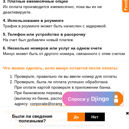
3. Платные ежемесячные опции
Их оплата производится ежемесячно, пока вы их не
деактивируете.
4. Использование в роуминге
Трафик в роуминге может быть начислен с задержкой.
5. Телефон или устройство в рассрочку
На счет был добавлен новый платеж.
6. Несколько номеров или услуг на одном счете
Минус может быть от другого номера, связанного с этим счетом.
Что можно сделать, если минус остается после оплаты:
Проверьте, правильно ли вы ввели номер для оплаты
Проверьте, была ли оплата успешно обработана
При оплате картой проверьте в приложении банка.
При банковском переводе отправьте подтверждение
Djingo
(выписку из банка, распоряжение с печатью) по
Спроси у
адресу:
corporate@orange.md
Как проверить историю счетов:
Были ли сведения
Да
Нет
На
веб-сайт My Orange
или в
приложение My
полезными?
Orange
можно
просматривать состояние счета,