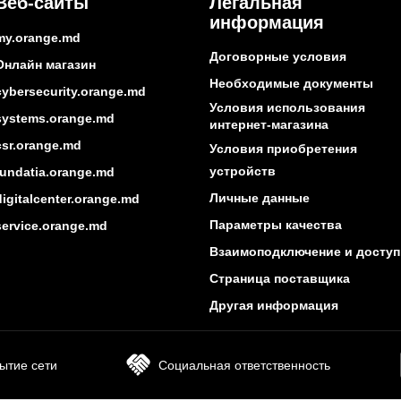
Веб-сайты
Легальная
информация
my.orange.md
Договорные условия
Онлайн магазин
Необходимые документы
cybersecurity.orange.md
Условия использования
systems.orange.md
интернет-магазина
csr.orange.md
Условия приобретения
устройств
fundatia.orange.md
Личные данные
digitalcenter.orange.md
Параметры качества
service.orange.md
Взаимоподключение и доступ
Страница поставщика
Другая информация
ытие сети
Социальная ответственность