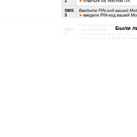
2
►
ответьте на текстом
OK
SMS
Введите PIN-код вашей Мо
3
►
введите PIN-код вашей М
Пожалуйста, запишите ко
Были л
SMS
или пробелом
4
►
ответьте на текстом
OK
*
Запишите код PoP (8 циф
SMS
Подтвердите, чтобы прод
5
►
нажмите
OK
SMS
Введите записанный ранее
6
►
введите сохраненный вам
SMS
Введите PIN-код для Моби
7
►
введите PIN-код, который
Введите еще раз PIN-код п
SMS
►
подтвердите PIN-код
8
В конце Вы получите SMS
сертификата.
Важно!
Если вы
потеряли
полученн
Если при попытке продлить срок дей
через несколько дней.
Если вам не удается это сделать, п