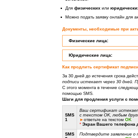
Для
физических
или
юридическ
Можно подать заявку онлайн для а
Документы, необходимые при акт
Физические лица:
Юридические лица:
Как продлить сертификат подписи
За 30 дней до истечения срока дей
подписи истекает через 30 дней. П
С этого момента в течение следующ
помощью SMS.
Шаги для продления услуги с по
Ваш сертификат истекает
SMS
с текстом OK, любым друг
1
►
ответьте на текстом
OK
*
Экран Вашего телефона 
SMS
Подтвердите заявление о