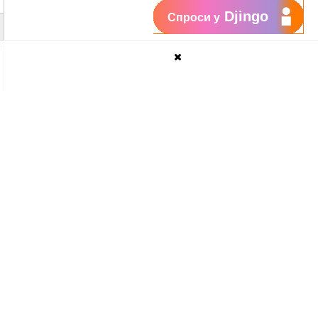
Djingo
Спроси у
а короткий номер
0425
или
0427
.
ение еще раз на следующий день или
ия срока действия услуги.