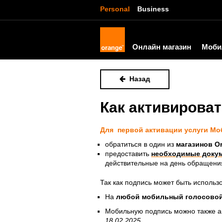
Personal
Business
Онлайн магазин
Моби
Назад
Как активирова
Для первой активации услуги Мо
обратиться в один из
магазинов O
предоставить
необходимые
доку
действительные на день обращения
Так как подпись может быть исполь
На
любой мобильный голосовой
Мобильную подпись можно также а
18.02.2025.