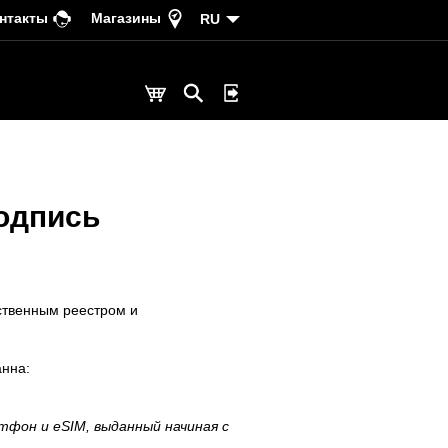
нтакты
Магазины
RU
одпись
ственным реестром и
анна:
фон и eSIM, выданный начиная с