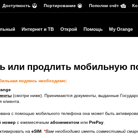
Доступность
Портирование
Пополни счёт
Ко
льный
Интернет и ТВ
Открой
Помощь
My Orange
ть или продлить мобильную п
бильная подпись необходимо:
range
менты
(смотри ниже). Принимаются документы, выданные Государ
 клиента.
зована с помощью мобильного телефона она может быть активиров
 номер
с ежемесячным
абонементом
или
PrePay
.
ктивировать на
eSIM
.
*
Вам необходимо иметь совместимый смарт