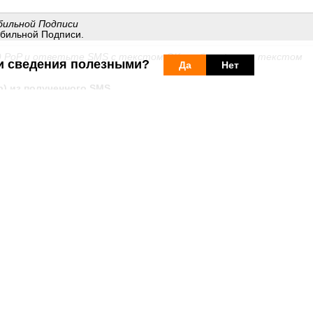
бильной Подписи
обильной Подписи.
д PoP и ответьте SMS с текстом OK, любым другим текстом
и сведения полезными?
Да
Нет
р) из полученного SMS
олжить
 код PoP
и код PoP
льной Подписи
 вы будете использовать для мобильной подписи
одписи
 с подтверждением успешного обновления вашего
ое сообщение или по ошибке
удалили
его, отправьте ответ
"ОК"
н
ствия услуги вы получаете ошибку, попробуйте ответить на сообщ
ридите в магазин Orange с необходимыми документами для продлен