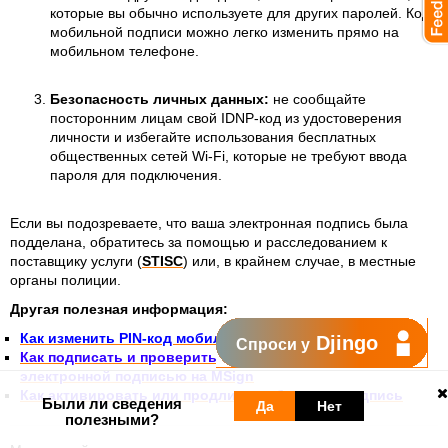
которые вы обычно используете для других паролей. Код
мобильной подписи можно легко изменить прямо на
мобильном телефоне.
Безопасность личных данных:
не сообщайте
посторонним лицам свой IDNP-код из удостоверения
личности и избегайте использования бесплатных
общественных сетей Wi-Fi, которые не требуют ввода
пароля для подключения.
Если вы подозреваете, что ваша электронная подпись была
подделана, обратитесь за помощью и расследованием к
поставщику услуги (
STISC
) или, в крайнем случае, в местные
органы полиции.
Другая полезная информация:
Как изменить PIN-код мобильной подписи
Djingo
Спроси у
Как подписать и проверить документ, подписанный
электронной подписью на MSign
Как активировать или продлить мобильную подпись
Были ли сведения
Да
Нет
полезными?