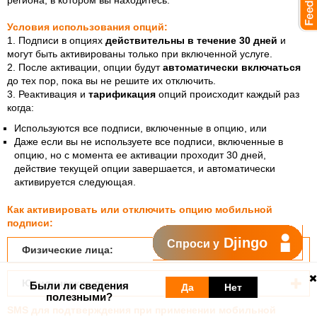
региона, в котором вы находитесь.
Условия использования опций:
1.
Подписи в опциях
действительны в течение 30 дней
и
могут быть активированы только при включенной услуге.
2.
После активации, опции будут
автоматически включаться
до тех пор, пока вы не решите их отключить.
3.
Реактивация и
тарификация
опций происходит каждый раз
когда:
Используются все подписи, вк
люченные в опцию, или
Даже если вы не используете все подписи, включенные в
опцию, но с момента ее активации проходит 30 дней,
действие текущей опции завершается, и автоматически
активируется следующая.
Как активировать или отключить опцию мобильной
подписи:
Djingo
Спроси у
Физические лица:
Юридические лица:
Были ли сведения
Да
Нет
полезными?
SMS для подтверждения при применении мобильной