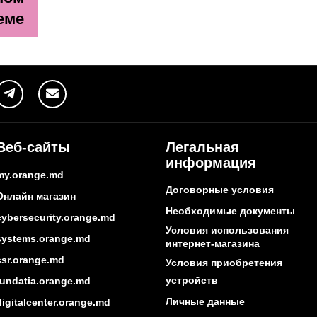
еме
Веб-сайты
Легальная
информация
my.orange.md
Договорные условия
Онлайн магазин
Необходимые документы
cybersecurity.orange.md
Условия использования
systems.orange.md
интернет-магазина
csr.orange.md
Условия приобретения
устройств
fundatia.orange.md
Личные данные
digitalcenter.orange.md