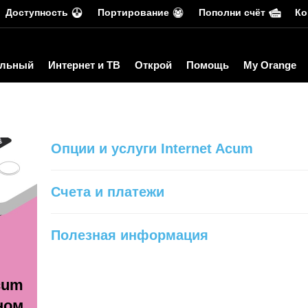
Доступность
Портирование
Пополни счёт
Ко
льный
Интернет и ТВ
Открой
Помощь
My Orange
Опции и услуги Internet Acum
Счета и платежи
Полезная информация
Acum
ном