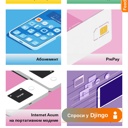
Абонемент
PrePay
Djingo
Internet Acum
Интернет
Спроси у
на портативном модеме
на телефоне