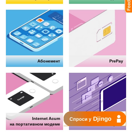
Абонемент
PrePay
Djingo
Internet Acum
Интернет
Спроси у
на портативном модеме
на телефоне