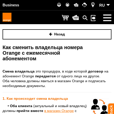
Business
RU
Назад
Как сменить владельца номера
Orange с ежемесячной
абонементом
Смена владельца
это процедура, в ходе которой
договор
на
абонемент Orange
передается
от одного лица на другое.
Оба человека должны явиться в магазин Orange и подписать
необходимые документы.
1. Как происходит смена владельца
•
Оба клиента
(
актуальный
и новый владелец)
должны
прийти вместе
в магазин Orange
с