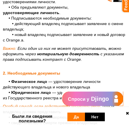
удостоверениями личности.
• Оба предъявляют документы,
удостоверяющие личность
.
• Подписываются необходимые документы:
• действующий владелец подписывает заявление о смене
владельца;
• новый владелец подписывает заявление и новый договор
с Orange.а.
Важно:
Если один из них не может присутствовать, можно
оформить через
нотариальную доверенность
с указанием
права подписывать контракт с Orange.
2. Необходимые документы
• Физическое лицо
— удостоверение личности
действующего владельца и нового владельца
• Юридическое лицо
— удостоверения личности, выписка
из Государственного реестра и печать (если она используется)
Djingo
Спроси у
Особый случай:
если действующий владелец умер
, новый
владелец должен представить:
Были ли сведения
Да
Нет
• свой документ, удостоверяющий личность;
полезными?
• свидетельство о смерти прежнего владельца.