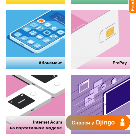
Абонемент
PrePay
Djingo
Internet Acum
Интернет
Спроси у
на портативном модеме
на телефоне