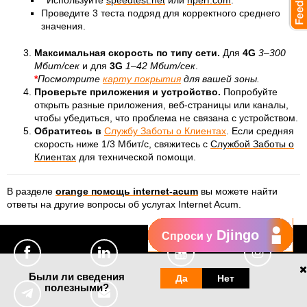
Используйте
speedtest.net
или
nperf.com
.
Проведите 3 теста подряд для корректного среднего
значения.
Максимальная скорость по типу сети.
Для
4G
3–300
Мбит/сек
и для
3G
1–42 Мбит/сек
.
*
Посмотрите
карту покрытия
для вашей зоны.
Проверьте приложения и устройство.
Попробуйте
открыть разные приложения, веб-страницы или каналы,
чтобы убедиться, что проблема не связана с устройством.
Обратитесь в
Службу Заботы о Клиентах
. Если средняя
скорость ниже 1/3 Мбит/с, свяжитесь с
Службой Заботы о
Клиентах
для технической помощи.
В разделе
orange помощь internet-acum
вы можете найти
ответы на другие вопросы об услугах Internet Acum.
Djingo
Спроси у
Были ли сведения
Да
Нет
полезными?