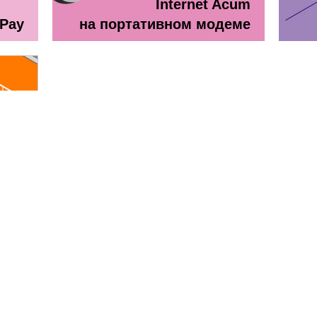
Internet Acum
ePay
на портативном модеме
line
ă + TV Interactiv / Прайс лист
Прайс лист Orange Абонемен