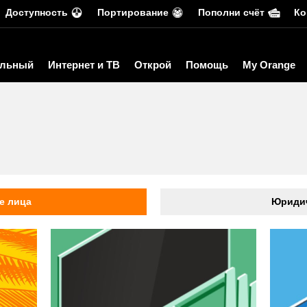
Доступность
Портирование
Пополни счёт
Ко
льный
Интернет и ТВ
Открой
Помощь
My Orange
ь
е лица
Юридич