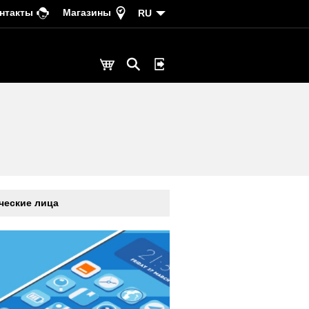
нтакты
Магазины
RU
еские лица