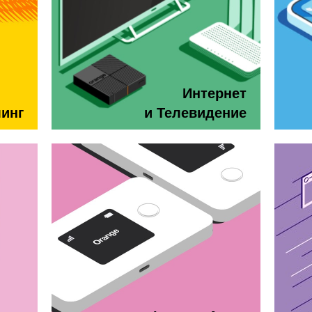
Интернет
минг
и Телевидение