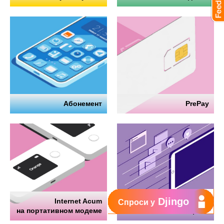
Абонемент
PrePay
Djingo
Internet Acum
Интернет
Спроси у
на портативном модеме
на телефоне