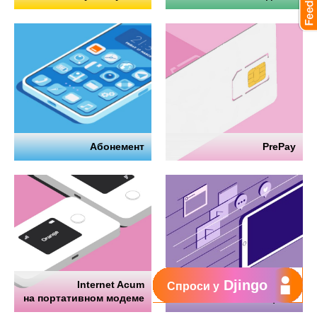
Абонемент
PrePay
Djingo
Internet Acum
Интернет
Спроси у
на портативном модеме
на телефоне