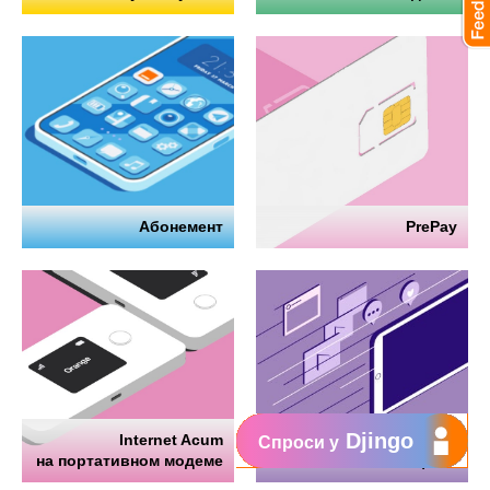
Абонемент
PrePay
Djingo
Internet Acum
Интернет
Спроси у
на портативном модеме
на телефоне