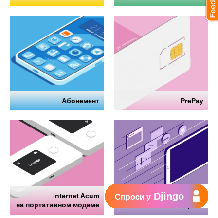
Абонемент
PrePay
Djingo
Internet Acum
Интернет
Спроси у
на портативном модеме
на телефоне