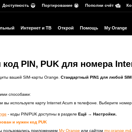
Доступность
Портирование
Пополни счёт
Ко
льный
Интернет и ТВ
Открой
Помощь
My Orange
 код PIN, PUK для номера Int
щиты вашей SIM-карты Orange.
Стандартный PIN1 для любой SIM-
ими способами:
и вы используете карту Internet Acum в телефоне. Выберите номер
nge
- коды PIN/PUK доступны в разделе
Ещё
→
Настройки.
рован и нужен код PUK
 вы пользовались приложением
My Orange
или сайтом
my.orange.md