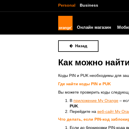
Personal
Business
Онлайн магазин
Моби
Назад
Как можно найти
Коды PIN и PUK необходимы для за
Где найти коды PIN и PUK
Вы можете проверить коды следующ
В
приложение My Orange
– есл
PUK
.
Перейдите на
веб-сайт My Ora
Что делать, если PIN-код заблоки
Если до блокировки PIN-кода