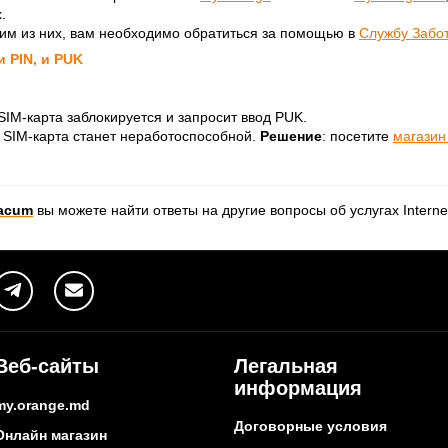
.
ним из них, вам необходимо обратиться за помощью в
Службу Забот
 PIN, и PUK
 SIM-карта заблокируется и запросит ввод PUK.
, SIM-карта станет неработоспособной.
Решение
: посетите
магазин
-acum
вы можете найти ответы на другие вопросы об услугах Interne
Веб-сайты
Легальная
информация
my.orange.md
Договорные условия
Онлайн магазин