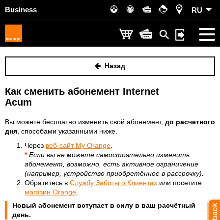
Business
RU
Назад
Как сменить абонемент Internet
Acum
Вы можете бесплатно изменить свой абонемент,
до
расчетного
дня
,
способами указанными ниже.
Через
веб-сайт My Orange
.
*
Если вы не можете самостоятельно изменить
абонемент, возможно, есть активное ограничение
(например, устройство приобретённое в рассрочку).
Обратитесь в
Службу Заботы о Клиентах
или посетите
магазин Orange
.
Новый абонемент вступает в силу в ваш расчётный
день.