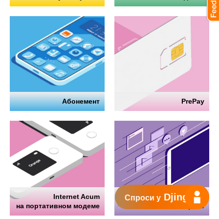
Абонемент
PrePay
Djingo
Internet Acum
Интернет
Спроси у
на портативном модеме
на телефоне