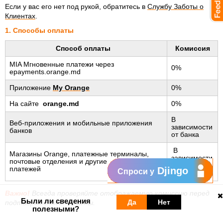
Если у вас его нет под рукой, обратитесь в
Службу Заботы о
Клиентах
.
1. Способы оплаты
Способ оплаты
Комиссия
MIA Мгновенные платежи через
0%
epayments.orange.md
Приложение
My Orange
0%
На сайте
orange.md
0%
В
Веб-приложения и мобильные приложения
зависимости
банков
от банка
В
Магазины Orange, платежные терминалы,
зависимости
почтовые отделения и другие пункты приема
от
платежей
Djingo
Спроси у
оператора
Важно!
Всегда проверяйте отображаемую комиссию перед
Были ли сведения
Да
Нет
подтверждением оплаты.
полезными?