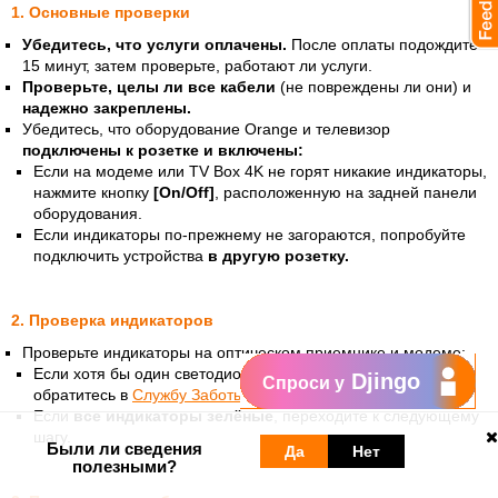
1. Основные проверки
Убедитесь, что услуги оплачены.
После оплаты подождите
15 минут, затем проверьте, работают ли услуги.
Проверьте, целы ли все кабели
(не повреждены ли они) и
надежно закреплены.
Убедитесь, что оборудование Orange и телевизор
подключены к розетке и включены:
Если на модеме или TV Box 4K не горят никакие индикаторы,
нажмите кнопку
[On/Off]
, расположенную на задней панели
оборудования.
Если индикаторы по-прежнему не загораются, попробуйте
подключить устройства
в другую розетку.
2. Проверка индикаторов
Проверьте индикаторы на оптическом приемнике и модеме:
Если хотя бы один светодиод горит
красным цветом
,
Djingo
Спроси у
обратитесь в
Службу Заботы о Клиентах
.
Если
все индикаторы зелёные
, переходите к следующему
шагу.
Были ли сведения
Да
Нет
полезными?