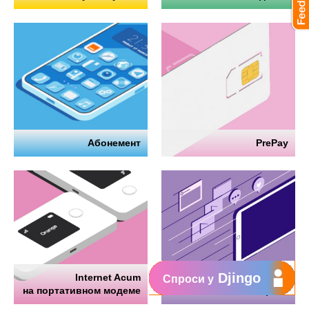
Абонемент
PrePay
Djingo
Internet Acum
Интернет
Спроси у
на портативном модеме
на телефоне