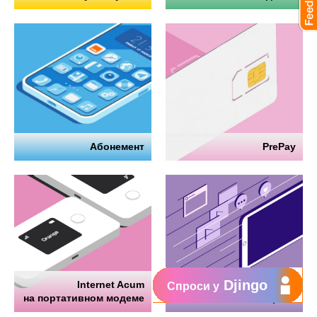
Абонемент
PrePay
Djingo
Internet Acum
Интернет
Спроси у
на портативном модеме
на телефоне