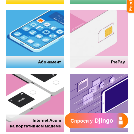
Абонемент
PrePay
Djingo
Internet Acum
Интернет
Спроси у
на портативном модеме
на телефоне