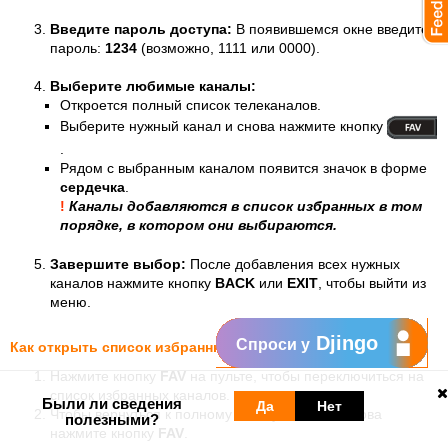
Введите пароль доступа:
В появившемся окне введите
пароль:
1234
(возможно, 1111 или 0000).
Выберите любимые каналы:
Откроется полный список телеканалов.
Выберите нужный канал и снова нажмите кнопку
.
Рядом с выбранным каналом появится значок в форме
сердечка
.
!
Каналы добавляются в список избранных в том
порядке, в котором они выбираются.
Завершите выбор:
После добавления всех нужных
каналов нажмите кнопку
BACK
или
EXIT
, чтобы выйти из
меню.
Djingo
Спроси у
Как открыть список избранных каналов
Нажмите кнопку
FAV
на пульте, чтобы переключиться на
список избранных каналов.
Были ли сведения
Да
Нет
Чтобы вернуться к полному списку каналов, снова
полезными?
нажмите кнопку
FAV
.