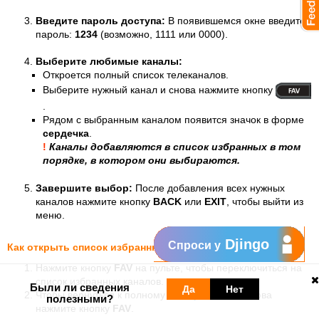
Введите пароль доступа:
В появившемся окне введите
пароль:
1234
(возможно, 1111 или 0000).
Выберите любимые каналы:
Откроется полный список телеканалов.
Выберите нужный канал и снова нажмите кнопку
.
Рядом с выбранным каналом появится значок в форме
сердечка
.
!
Каналы добавляются в список избранных в том
порядке, в котором они выбираются.
Завершите выбор:
После добавления всех нужных
каналов нажмите кнопку
BACK
или
EXIT
, чтобы выйти из
меню.
Djingo
Спроси у
Как открыть список избранных каналов
Нажмите кнопку
FAV
на пульте, чтобы переключиться на
список избранных каналов.
Были ли сведения
Да
Нет
Чтобы вернуться к полному списку каналов, снова
полезными?
нажмите кнопку
FAV
.