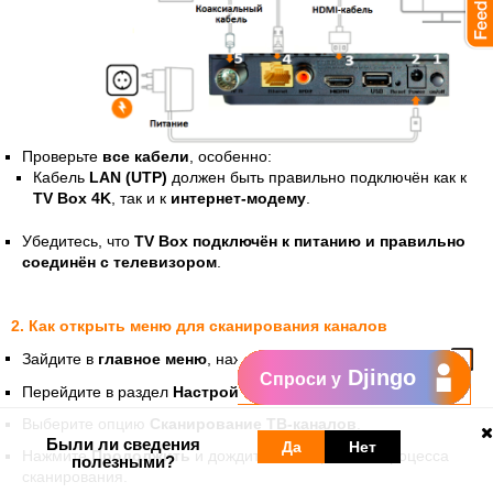
Проверьте
все кабели
, особенно:
Кабель
LAN (UTP)
должен быть правильно подключён как к
TV Box 4K
, так и к
интернет-модему
.
Убедитесь, что
TV Box подключён к питанию и правильно
соединён с телевизором
.
2. Как открыть меню для сканирования каналов
Зайдите в
главное меню
, нажав на пульте кнопку
Orange
Djingo
Спроси у
Перейдите в раздел
Настройки
.
Выберите опцию
Сканирование ТВ-каналов
.
Были ли сведения
Да
Нет
Нажмите
Продолжить
и дождитесь завершения процесса
полезными?
сканирования.