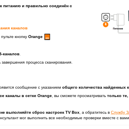
к питанию и правильно соединён с
вания каналов
а пульте кнопку
Orange
В-каналов
.
 завершения процесса сканирования.
оявится сообщение с указанием
общего количества найденных 
се каналы
в сетке
Orange
, вы сможете просматривать
только те
и
не выполняйте сброс настроек TV Box
, а обратитесь в
Службу З
консультант мог выполнить все необходимые проверки вместе с вами