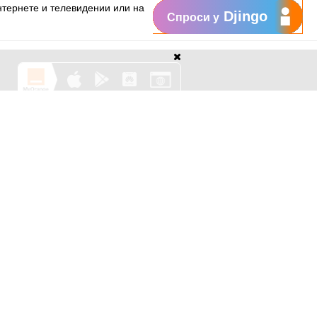
тернете и телевидении или на
Djingo
Спроси у
Поддержка
My Orange
Помощь
New
Orange Chat
Orange Service
Образцы заявлений
Как подать жалобу
Защититесь от
мошенничества