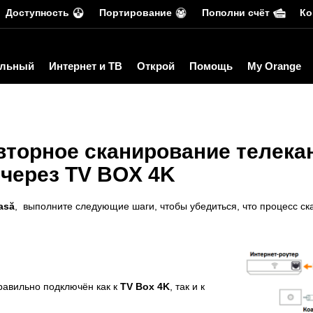
Доступность
Портирование
Пополни счёт
Ко
льный
Интернет и ТВ
Открой
Помощь
My Orange
вторное сканирование телека
через TV BOX 4K
casă
, выполните следующие шаги, чтобы убедиться, что процесс с
равильно подключён как к
TV Box 4K
, так и к