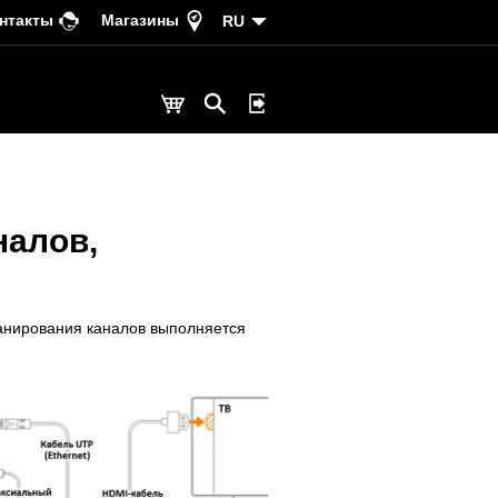
нтакты
Магазины
RU
налов,
канирования каналов выполняется