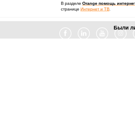
В разделе
Orange помощь интернет
странице
Интернет и ТВ
.
Были л
Полезное
Об Orange Moldova
ISO
Код этики
Карьера
Магазины
Мобильный магазин Orange
Мобильная Подпись