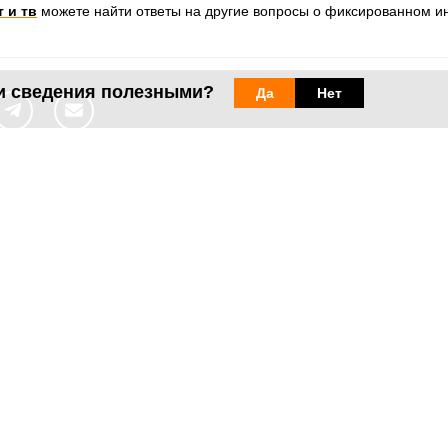
 и тв
можете найти ответы на другие вопросы о фиксированном ин
и сведения полезными?
Да
Нет
Веб-сайты
Легальная
информация
my.orange.md
Договорные условия
Онлайн магазин
Необходимые документы
cybersecurity.orange.md
Условия использования
systems.orange.md
интернет-магазина
csr.orange.md
Условия приобретения
устройств
fundatia.orange.md
Личные данные
digitalcenter.orange.md
Параметры качества
service.orange.md