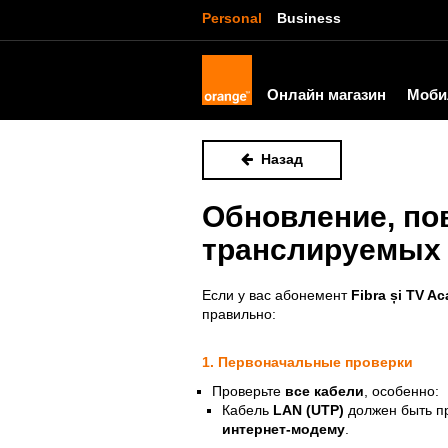
Personal
Business
Онлайн магазин
Моби
Назад
Обновление, по
транслируемых 
Если у вас абонемент
Fibra și TV A
правильно:
1. Первоначальные проверки
Проверьте
все кабели
, особенно:
Кабель
LAN (UTP)
должен быть п
интернет-модему
.