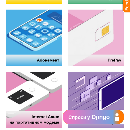
Абонемент
PrePay
Djingo
Internet Acum
Интернет
Спроси у
на портативном модеме
на телефоне