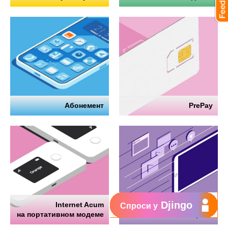
Абонемент
PrePay
Djingo
Internet Acum
Интернет
Спроси у
на портативном модеме
на телефоне